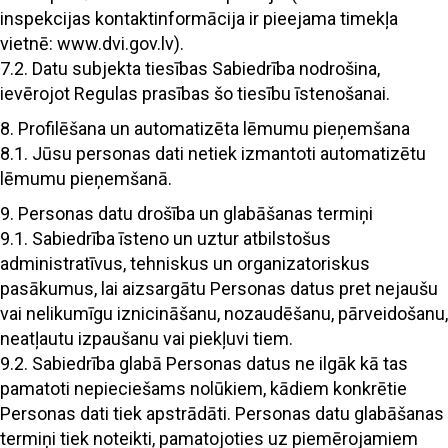
inspekcijas kontaktinformācija ir pieejama timekļa
vietnē: www.dvi.gov.lv).
7.2. Datu subjekta tiesības Sabiedrība nodrošina,
ievērojot Regulas prasības šo tiesību īstenošanai.
8. Profilēšana un automatizēta lēmumu pieņemšana
8.1. Jūsu personas dati netiek izmantoti automatizētu
lēmumu pieņemšanā.
9. Personas datu drošība un glabāšanas termiņi
9.1. Sabiedrība īsteno un uztur atbilstošus
administratīvus, tehniskus un organizatoriskus
pasākumus, lai aizsargātu Personas datus pret nejaušu
vai nelikumīgu iznicināšanu, nozaudēšanu, pārveidošanu,
neatļautu izpaušanu vai piekļuvi tiem.
9.2. Sabiedrība glabā Personas datus ne ilgāk kā tas
pamatoti nepieciešams nolūkiem, kādiem konkrētie
Personas dati tiek apstrādāti. Personas datu glabāšanas
termiņi tiek noteikti, pamatojoties uz piemērojamiem