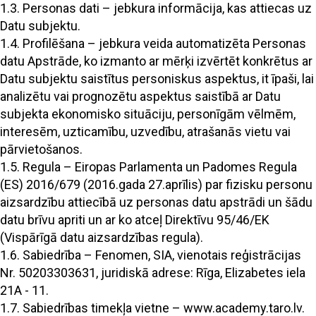
1.3. Personas dati – jebkura informācija, kas attiecas uz
Datu subjektu.
1.4. Profilēšana – jebkura veida automatizēta Personas
datu Apstrāde, ko izmanto ar mērķi izvērtēt konkrētus ar
Datu subjektu saistītus personiskus aspektus, it īpaši, lai
analizētu vai prognozētu aspektus saistībā ar Datu
subjekta ekonomisko situāciju, personīgām vēlmēm,
interesēm, uzticamību, uzvedību, atrašanās vietu vai
pārvietošanos.
1.5. Regula – Eiropas Parlamenta un Padomes Regula
(ES) 2016/679 (2016.gada 27.aprīlis) par fizisku personu
aizsardzību attiecībā uz personas datu apstrādi un šādu
datu brīvu apriti un ar ko atceļ Direktīvu 95/46/EK
(Vispārīgā datu aizsardzības regula).
1.6. Sabiedrība – Fenomen, SIA, vienotais reģistrācijas
Nr. 50203303631, juridiskā adrese: Rīga, Elizabetes iela
21A - 11.
1.7. Sabiedrības timekļa vietne – www.academy.taro.lv.