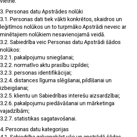
vietnē.
3. Personas datu Apstrādes nolūki
3.1. Personas dati tiek vākti konkrētos, skaidros un
leģitīmos nolūkos un to turpmāko Apstrādi neveic ar
minētajiem nolūkiem nesavienojamā veidā.
3.2. Sabiedrība veic Personas datu Apstrādi šādos
nolūkos:
3.2.1. pakalpojumu sniegšanai;
3.2.2. normatīvo aktu prasību izpildei;
3.2.3. personas identifikācijai;
3.2.4. distances līguma slēgšanai, pildīšanai un
izbeigšanai;
3.2.5. klientu un Sabiedrības interešu aizsardzībai;
3.2.6. pakalpojumu piedāvāšanai un mārketinga
vajadzībām;
3.2.7. statistikas sagatavošanai.
4. Personas datu kategorijas
4.1. Sabiedrība galvenokārt vāc un apstrādā šādas