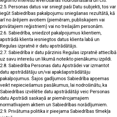
leģitīmo interešu ievērošanas nodrošināšana un citi.
2.5. Personas datus var sniegt paši Datu subjekti, tos var
iegūt Sabiedrības pakalpojumu sniegšanas rezultātā, kā
arī no ārējiem avotiem (piemēram, publiskajiem vai
privātajiem reģistriem) vai no trešajām personām.
2.6. Sabiedrība, sniedzot pakalpojumus klientiem,
apstrādā klienta iesniegtos datus klienta labā un
Regulas izpratnē ir datu apstrādātājs.
2.7. Sabiedrība ir datu pārzinis Regulas izpratnē attiecībā
uz savu interešu un likumā noteikto pienākumu izpildi.
2.8. Sabiedrība Personas datu Apstrādei var izmantot
datu apstrādātāju un/vai apakšapstrādātāju
pakalpojumus. Šajos gadījumos Sabiedrība apņemas
veikt nepieciešamus pasākumus, lai nodrošinātu, ka
Sabiedrības izvēlētie datu apstrādātāji veic Personas
datu Apstrādi saskaņā ar piemērojamajiem
normatīvajiem aktiem un Sabiedrības norādījumiem.
2.9. Privātuma politika ir pieejama Sabiedrības tīmekļa