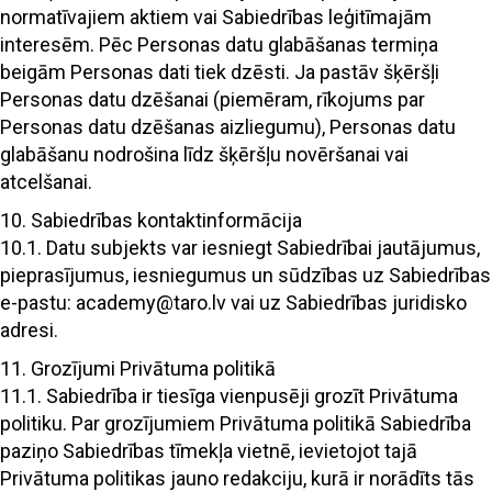
normatīvajiem aktiem vai Sabiedrības leģitīmajām
interesēm. Pēc Personas datu glabāšanas termiņa
beigām Personas dati tiek dzēsti. Ja pastāv šķēršļi
Personas datu dzēšanai (piemēram, rīkojums par
Personas datu dzēšanas aizliegumu), Personas datu
glabāšanu nodrošina līdz šķēršļu novēršanai vai
atcelšanai.
10. Sabiedrības kontaktinformācija
10.1. Datu subjekts var iesniegt Sabiedrībai jautājumus,
pieprasījumus, iesniegumus un sūdzības uz Sabiedrības
e-pastu: academy@taro.lv vai uz Sabiedrības juridisko
adresi.
11. Grozījumi Privātuma politikā
11.1. Sabiedrība ir tiesīga vienpusēji grozīt Privātuma
politiku. Par grozījumiem Privātuma politikā Sabiedrība
paziņo Sabiedrības tīmekļa vietnē, ievietojot tajā
Privātuma politikas jauno redakciju, kurā ir norādīts tās