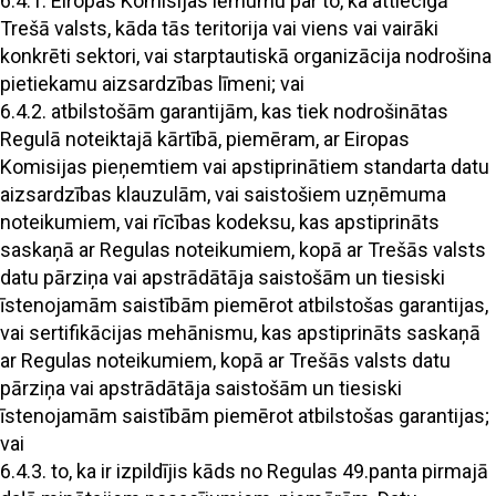
6.4.1. Eiropas Komisijas lēmumu par to, ka attiecīgā
Trešā valsts, kāda tās teritorija vai viens vai vairāki
konkrēti sektori, vai starptautiskā organizācija nodrošina
pietiekamu aizsardzības līmeni; vai
6.4.2. atbilstošām garantijām, kas tiek nodrošinātas
Regulā noteiktajā kārtībā, piemēram, ar Eiropas
Komisijas pieņemtiem vai apstiprinātiem standarta datu
aizsardzības klauzulām, vai saistošiem uzņēmuma
noteikumiem, vai rīcības kodeksu, kas apstiprināts
saskaņā ar Regulas noteikumiem, kopā ar Trešās valsts
datu pārziņa vai apstrādātāja saistošām un tiesiski
īstenojamām saistībām piemērot atbilstošas garantijas,
vai sertifikācijas mehānismu, kas apstiprināts saskaņā
ar Regulas noteikumiem, kopā ar Trešās valsts datu
pārziņa vai apstrādātāja saistošām un tiesiski
īstenojamām saistībām piemērot atbilstošas garantijas;
vai
6.4.3. to, ka ir izpildījis kāds no Regulas 49.panta pirmajā