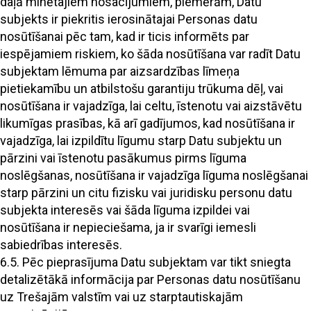
daļā minētajiem nosacījumiem, piemērām, Datu
subjekts ir piekritis ierosinātajai Personas datu
nosūtīšanai pēc tam, kad ir ticis informēts par
iespējamiem riskiem, ko šāda nosūtīšana var radīt Datu
subjektam lēmuma par aizsardzības līmeņa
pietiekamību un atbilstošu garantiju trūkuma dēļ, vai
nosūtīšana ir vajadzīga, lai celtu, īstenotu vai aizstāvētu
likumīgas prasības, kā arī gadījumos, kad nosūtīšana ir
vajadzīga, lai izpildītu līgumu starp Datu subjektu un
pārzini vai īstenotu pasākumus pirms līguma
noslēgšanas, nosūtīšana ir vajadzīga līguma noslēgšanai
starp pārzini un citu fizisku vai juridisku personu datu
subjekta interesēs vai šāda līguma izpildei vai
nosūtīšana ir nepieciešama, ja ir svarīgi iemesli
sabiedrības interesēs.
6.5. Pēc pieprasījuma Datu subjektam var tikt sniegta
detalizētākā informācija par Personas datu nosūtīšanu
uz Trešajām valstīm vai uz starptautiskajām