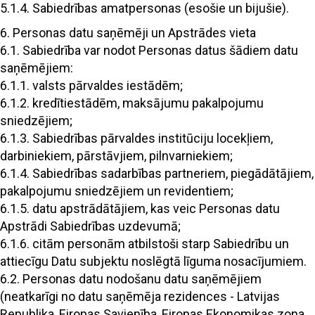
5.1.4. Sabiedrības amatpersonas (esošie un bijušie).
6. Personas datu saņēmēji un Apstrādes vieta
6.1. Sabiedrība var nodot Personas datus šādiem datu
saņēmējiem:
6.1.1. valsts pārvaldes iestādēm;
6.1.2. kredītiestādēm, maksājumu pakalpojumu
sniedzējiem;
6.1.3. Sabiedrības pārvaldes institūciju locekļiem,
darbiniekiem, pārstāvjiem, pilnvarniekiem;
6.1.4. Sabiedrības sadarbības partneriem, piegādātājiem,
pakalpojumu sniedzējiem un revidentiem;
6.1.5. datu apstrādātājiem, kas veic Personas datu
Apstrādi Sabiedrības uzdevumā;
6.1.6. citām personām atbilstoši starp Sabiedrību un
attiecīgu Datu subjektu noslēgtā līguma nosacījumiem.
6.2. Personas datu nodošanu datu saņēmējiem
(neatkarīgi no datu saņēmēja rezidences - Latvijas
Republika, Eiropas Savienība, Eiropas Ekonomikas zona