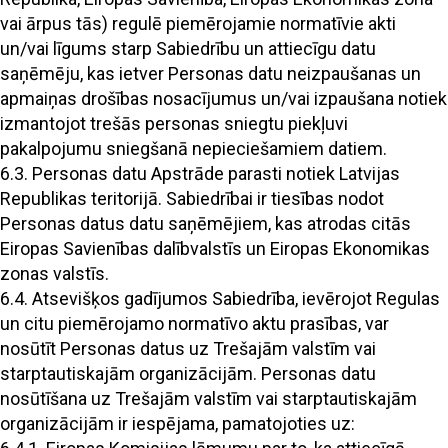
vai ārpus tās) regulē piemērojamie normatīvie akti
un/vai līgums starp Sabiedrību un attiecīgu datu
saņēmēju, kas ietver Personas datu neizpaušanas un
apmaiņas drošības nosacījumus un/vai izpaušana notiek
izmantojot trešās personas sniegtu piekļuvi
pakalpojumu sniegšanā nepieciešamiem datiem.
6.3. Personas datu Apstrāde parasti notiek Latvijas
Republikas teritorijā. Sabiedrībai ir tiesības nodot
Personas datus datu saņēmējiem, kas atrodas citās
Eiropas Savienības dalībvalstīs un Eiropas Ekonomikas
zonas valstīs.
6.4. Atsevišķos gadījumos Sabiedrība, ievērojot Regulas
un citu piemērojamo normatīvo aktu prasības, var
nosūtīt Personas datus uz Trešajām valstīm vai
starptautiskajām organizācijām. Personas datu
nosūtīšana uz Trešajām valstīm vai starptautiskajām
organizācijām ir iespējama, pamatojoties uz: